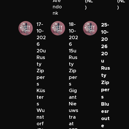
Are
(NL
(NL
ndo
)
)
nk
17-
18-
25-
10-
10-
10-
202
202
20
6
6
26
20u
15u
20
Rus
Rus
u
ty
ty
Rus
Zip
Zip
ty
per
per
Zip
s
s
per
Küs
Gig
s
ter
ant
s
Nie
Blu
Wu
uws
esr
nst
tra
out
orf
at
e