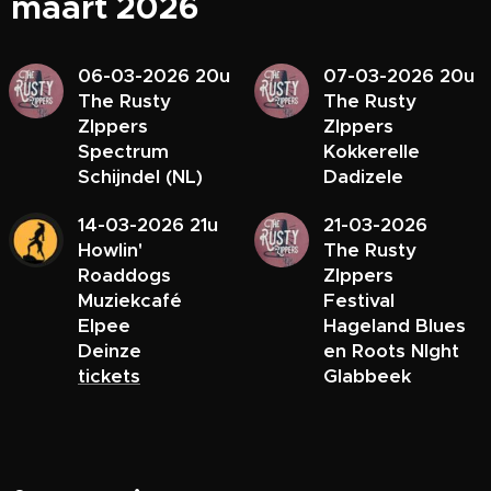
maart 2026
06-03-2026 20u
07-03-2026 20u
The Rusty
The Rusty
ZIppers
ZIppers
Spectrum
Kokkerelle
Schijndel (NL)
Dadizele
14-03-2026 21u
21-03-2026
Howlin'
The Rusty
Roaddogs
ZIppers
Muziekcafé
Festival
Elpee
Hageland Blues
Deinze
en Roots NIght
tickets
Glabbeek