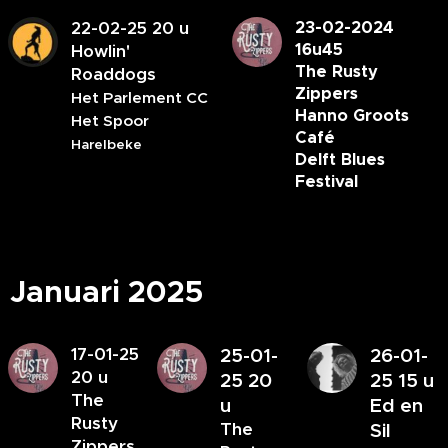
22-02-25 20 u
23-02-2024
16u45
Howlin'
The Rusty
Roaddogs
Zippers
Het Parlement CC
Hanno Groots
Het Spoor
Café
Harelbeke
Delft Blues
Festival
Januari 2025
17-01-25
26-01-
25-01-
20 u
25 15 u
25 20
The
Ed en
u
Rusty
The
Sil
Zippers