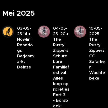
Mei 2025
03-05-
04-05-
10-05-
25 14u
25 20u
2025
Howlin'
The
The
Roaddo
Rusty
Rusty
gs
Zippers
Zippers
Batjesm
Schure
CC
arkt
Lure
Safarke
Deinze
Familief
n
estival
Wachte
Alles
beke
loop op
rolletjes
Fort 3
- Borsb
eek