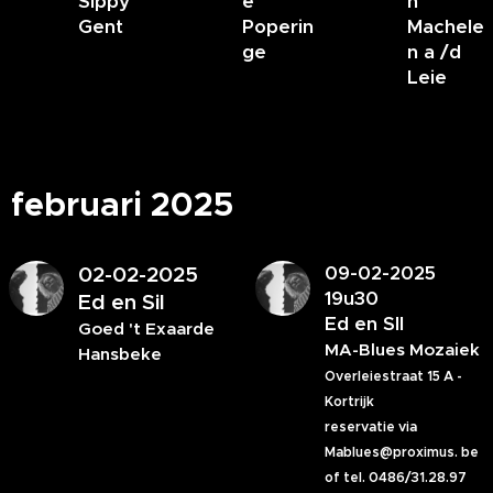
Sippy
e
n
Gent
Poperin
Machele
ge
n a /d
Leie
februari 2025
02-02-2025
09-02-2025
19u30
Ed en Sil
Ed en SIl
Goed 't Exaarde
MA-Blues Mozaiek
Hansbeke
Overleiestraat 15 A -
Kortrijk
reservatie via
Mablues@proximus. be
of tel. 0486/31.28.97