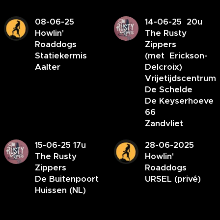
08-06-25
14-06-25 20u
Howlin'
The Rusty
Roaddogs
Zippers
Statiekermis
(met Erickson-
Aalter
Delcroix)
Vrijetijdscentrum
De Schelde
De Keyserhoeve
66
Zandvliet
15-06-25 17u
28-06-2025
The Rusty
Howlin'
Zippers
Roaddogs
De Buitenpoort
URSEL (privé)
Huissen (NL)