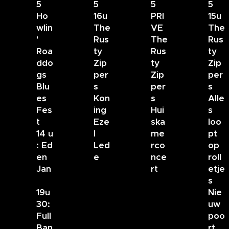
5
5
5
5
Ho
16u
PRI
15u
wlin
The
VE
The
'
Rus
The
Rus
Roa
ty
Rus
ty
ddo
Zip
ty
Zip
gs
per
Zip
per
Blu
s
per
s
es
Kon
s
Alle
Fes
ing
Hui
s
t
Eze
ska
loo
14 u
l
me
pt
: Ed
Led
rco
op
en
e
nce
roll
Jan
rt
etje
s
19u
Nie
30:
uw
Full
poo
Ban
rt