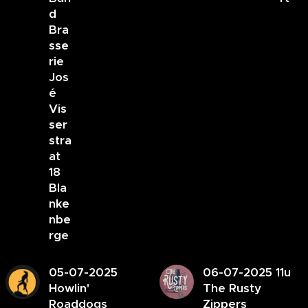
d
Bra
sse
rie
Jos
é
Vis
ser
stra
at
18
Bla
nke
nbe
rge
05-07-2025
06-07-2025 11u
Howlin'
The Rusty
Roaddogs
Zippers