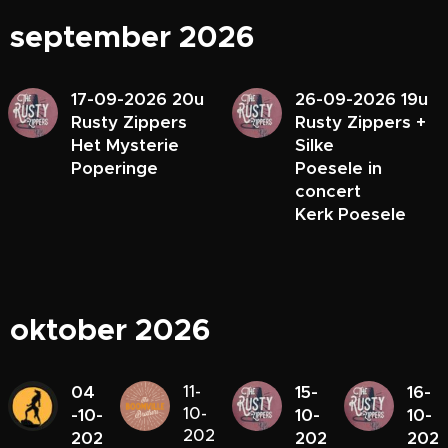
september 2026
17-09-2026 20u
26-09-2026 19u
Rusty Zippers
Rusty Zippers +
Het Mysterie
Silke
Poperinge
Poesele in
concert
Kerk Poesele
oktober 2026
04
11-
15-
16-
10-
-10-
10-
10-
202
202
202
202