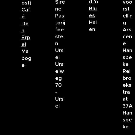
d 'n
Sire
voo
ost)
Blu
ne
rst
Caf
es
Pas
ellin
é
Hal
torij
g
De
en
fee
Ars
n
ste
cen
Erp
n
e
el
Urs
Han
Ma
el
sbe
bog
Urs
ke
e
elw
Rei
eg
bro
70
eks
-
tra
Urs
at
el
37A
Han
sbe
ke