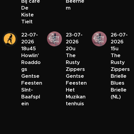
Bij café
Beerne
De
m
Kiste
Tielt
22-07-
23-07-
26-07-
2026
2026
2026
18u45
20u
15u
Howlin'
The
The
Roaddo
Rusty
Rusty
gs
Zippers
Zippers
Gentse
Gentse
Brielle
Feesten
Feesten
Blues
SInt-
Het
Brielle
Baafspl
Muzikan
(NL)
ein
tenhuis