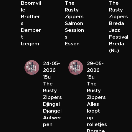
Boomvil
The
The
le
Rusty
Rusty
Brother
Zippers
Zippers
s
Salmon
Breda
Damber
Session
Jazz
t
s
Festival
Izegem
Essen
Breda
(NL)
24-05-
29-05-
2026
2026
15u
15u
The
The
Rusty
Rusty
Zippers
Zippers
Djingel
Alles
Djangel
loopt
Antwer
op
pen
rolletjes
Borsbe