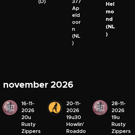
(D)
377
Hel
Ap
mo
eld
nd
oor
(NL
n
)
(NL
)
november 2026
16-11-
20-11-
28-11-
2026
2026
2026
20u
19u30
19u
Rusty
Howlin'
Rusty
Zippers
Roaddo
Zippers