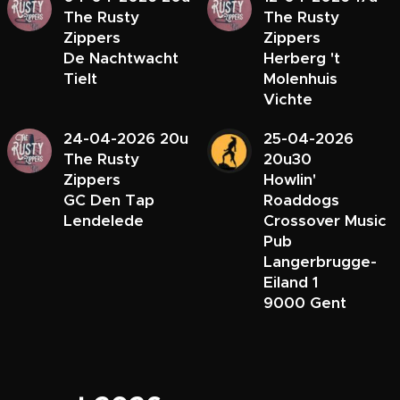
The Rusty
The Rusty
Zippers
Zippers
De Nachtwacht
Herberg 't
Tielt
Molenhuis
Vichte
24-04-2026 20u
25-04-2026
The Rusty
20u30
Zippers
Howlin'
GC Den Tap
Roaddogs
Lendelede
Crossover Music
Pub
Langerbrugge-
Eiland 1
9000 Gent