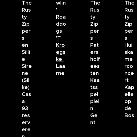
The
wlin
The
The
Rus
'
Rus
Rus
ty
Roa
ty
ty
Zip
ddo
Zip
Zip
per
gs
per
per
s
'T
s
s
en
Kro
Pat
Hui
Silli
egs
ers
ska
e
ke
holf
me
Sire
Laa
ees
rco
ne
rne
ten
nce
(Sil
Kaa
rt
ke)
tss
Kap
Cas
pel
elle
a
plei
op
93
n
de
res
Ge
Bos
erv
nt
ere
n