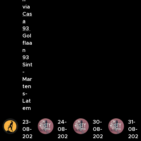
via
Cas
a
93
Gol
flaa
n
93
Sint
-
Mar
ten
s-
Lat
em
23-
24-
30-
31-
08-
08-
08-
08-
202
202
202
202