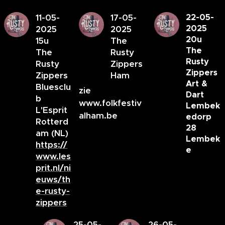
11-05-
17-05-
22-05-
2025
2025
2025
20u
15u
The
The
The
Rusty
Rusty
Rusty
Zippers
Zippers
Zippers
Ham
Art &
Bluesclu
zie
Dart
b
www.folkfestiv
Lembek
L'Esprit
alham.be
edorp
Rotterd
28
am (NL)
Lembek
https://
e
www.les
prit.nl/ni
euws/th
e-rusty-
zippers
25-05-
26-05-