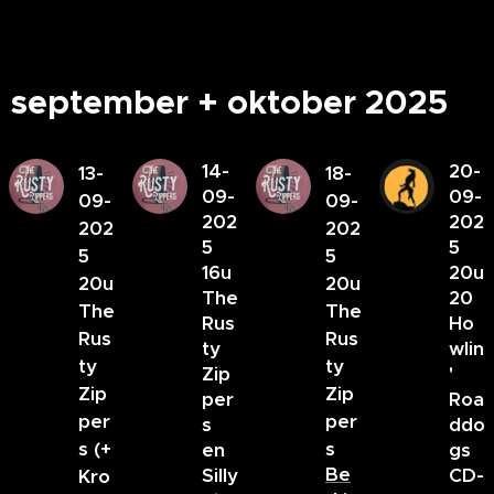
september + oktober 2025
14-
20-
13-
18-
09-
09-
09-
09-
202
202
202
202
5
5
5
5
16u
20u
20u
20u
The
20
The
The
Rus
Ho
Rus
Rus
ty
wlin
ty
ty
Zip
'
Zip
Zip
per
Roa
per
per
s
ddo
s (+
s
en
gs
Be
Silly
CD-
Kro