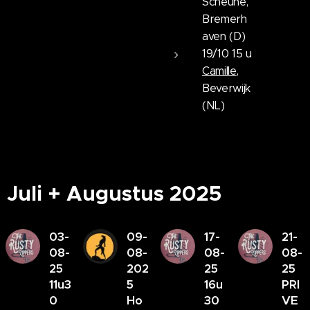
Scheune,
Bremerh
aven (D)
19/10 15 u
Camille
,
Beverwijk
(NL)
Juli +
Augustus 2025
03-
09-
17-
21-
08-
08-
08-
08-
25
202
25
25
11u3
5
16u
PRI
0
Ho
30
VE