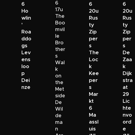
6
6
6
6
17u
Ho
20u
20u
The
wlin
Rus
Rus
Boo
'
ty
ty
mvil
Roa
Zip
Zip
le
ddo
per
per
Bro
gs
s
s
ther
Lev
The
De
s
ens
Loc
Zaa
Wal
loo
k
k
k
p
Kee
Dijk
on
Dei
per
stra
the
nze
s
at
Met
Mar
29
side
kt
Lic
De
6
hte
Wil
Ma
nvo
de
assl
ord
ma
uis
e
n